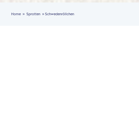
»
»
Home
Sprotten
Schwedenröllchen
Schwedenröllchen
Gefällt dir dieses Produkt?